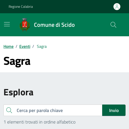
Vai ai contenuti
Vai al footer
Regione Calabria
Comune di Scido
Home
/
Eventi
/
Sagra
Sagra
Esplora
Cerca
Invio
1 elementi trovati in ordine alfabetico