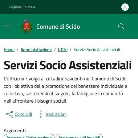
Vai ai contenuti
Vai al footer
Regione Calabria
Comune di Scido
Home
/
Amministrazione
/
Uffici
/
Servizi Socio Assistenziali
Servizi Socio Assistenziali
L'ufficio si rivolge ai cittadini residenti nel Comune di Scido
con l’obiettivo della promozione del benessere individuale e
collettivo, sostenendo il singolo, la famiglia e la comunità
nell’affrontare i bisogni sociali.
Condividi
Vedi azioni
Argomenti
Accesso all'informazione
Assistenza agli invalidi