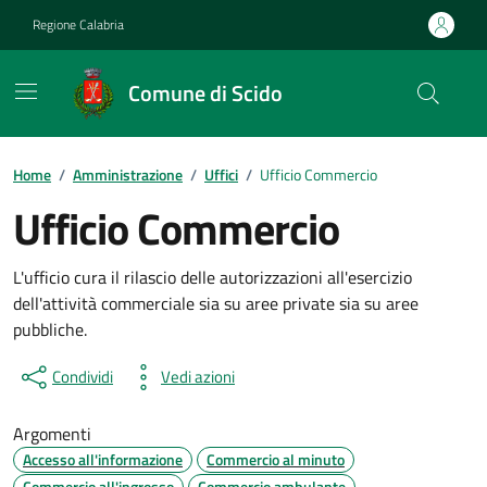
Vai ai contenuti
Vai al footer
Regione Calabria
Comune di Scido
Home
/
Amministrazione
/
Uffici
/
Ufficio Commercio
Ufficio Commercio
L'ufficio cura il rilascio delle autorizzazioni all'esercizio
dell'attività commerciale sia su aree private sia su aree
pubbliche.
Condividi
Vedi azioni
Argomenti
Accesso all'informazione
Commercio al minuto
Commercio all'ingrosso
Commercio ambulante