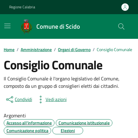
Vai ai contenuti
Vai al footer
Regione Calabria
Comune di Scido
Home
/
Amministrazione
/
Organi di Governo
/
Consiglio Comunale
Consiglio Comunale
Il Consiglio Comunale è l'organo legislativo del Comune,
composto da un gruppo di consiglieri eletti dai cittadini.
Condividi
Vedi azioni
Argomenti
Accesso all'informazione
Comunicazione istituzionale
Comunicazione politica
Elezioni