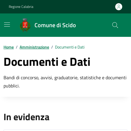
Vai ai contenuti
Vai al footer
Regione Calabria
Comune di Scido
Home
/
Amministrazione
/
Documenti e Dati
Documenti e Dati
Bandi di concorso, avvisi, graduatorie, statistiche e documenti
pubblici.
In evidenza