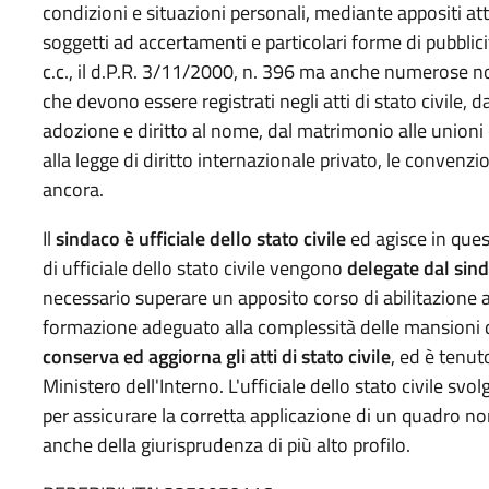
condizioni e situazioni personali, mediante appositi atti 
soggetti ad accertamenti e particolari forme di pubblic
c.c., il d.P.R. 3/11/2000, n. 396 ma anche numerose nor
che devono essere registrati negli atti di stato civile, dal
adozione e diritto al nome, dal matrimonio alle unioni c
alla legge di diritto internazionale privato, le convenzi
ancora.
Il
sindaco è ufficiale dello stato civile
ed agisce in ques
di ufficiale dello stato civile vengono
delegate dal sin
necessario superare un apposito corso di abilitazione all
formazione adeguato alla complessità delle mansioni da 
conserva ed aggiorna gli atti di stato civile
, ed è tenut
Ministero dell'Interno. L'ufficiale dello stato civile s
per assicurare la corretta applicazione di un quadro 
anche della giurisprudenza di più alto profilo.