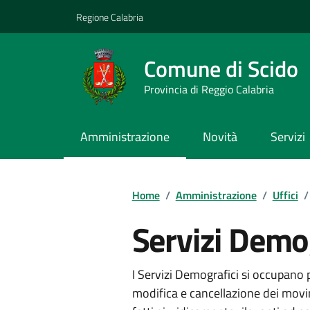
Vai ai contenuti
Vai al footer
Regione Calabria
Comune di Scido
Provincia di Reggio Calabria
Amministrazione
Novità
Servizi
Home
/
Amministrazione
/
Uffici
/
Servizi Demo
I Servizi Demografici si occupano p
modifica e cancellazione dei movim