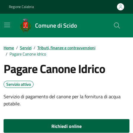
Vai ai contenuti
Vai al footer
Regione Calabria
Comune di Scido
Home
/
Servizi
/
Tributi, finanze e contravvenzioni
/
Pagare Canone Idrico
Pagare Canone Idrico
Servizio attivo
Servizio di pagamento del canone per la fornitura di acqua
potabile.
Richiedi online