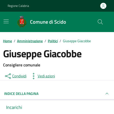
Vai ai contenuti
Vai al footer
Regione Calabria
Comune di Scido
Home
/
Amministrazione
/
Politici
/
Giuseppe Giacobbe
Giuseppe Giacobbe
Consigliere comunale
Condividi
Vedi azioni
INDICE DELLA PAGINA
Incarichi