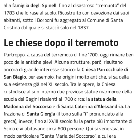
alla
famiglia degli Spinelli
fino al disastroso “tremuoto” del
1783 che lo rase al suolo. Ricostruito con devozione dai suoi
abitanti, sotto i Borboni fu aggregato al Comune di Santa
Cristina dal quale si staccò solo nel 1837.
Le chiese dopo il terremoto
Purtroppo, a causa del terremoto di fine ‘700, oggi rimane ben
poco delle antiche pievi. Alcune strutture, però, risultano
ancora di grande interesse storico: la
Chiesa Parrocchiale di
San Biagio
, per esempio, ha origini molto antiche, si sa della
sua esistenza già nel XII secolo. Tra le opere, la Chiesa
custodisce al suo interno due preziose statue marmoree della
scuola del Gagini risalenti al ‘700 circa: la
statua della
Madonna del Soccorso
e di
Santa Caterina d’Alessandria
. La
frazione di
Santa Giorgìa
(il tono sulla “ì” pronunciato alla
greca), invece, fino al XVIII secolo fu la parte più importante di
Scido e vi abitavano circa 600 persone. Qui si venerava in
modo particolare “Santa Maria del Soccorso”, a cui era