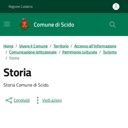
Vai ai contenuti
Vai al footer
Regione Calabria
Comune di Scido
Home
/
Vivere il Comune
/
Territorio
/
Accesso all'informazione
/
Comunicazione istituzionale
/
Patrimonio culturale
/
Turismo
/
Storia
Storia
Storia Comune di Scido.
Condividi
Vedi azioni