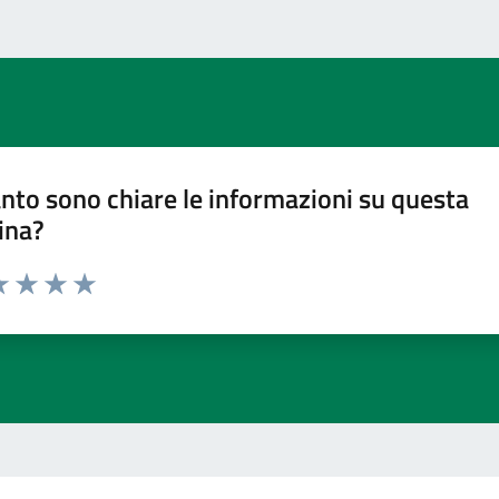
nto sono chiare le informazioni su questa
ina?
a 1 stelle su 5
luta 2 stelle su 5
Valuta 3 stelle su 5
Valuta 4 stelle su 5
Valuta 5 stelle su 5