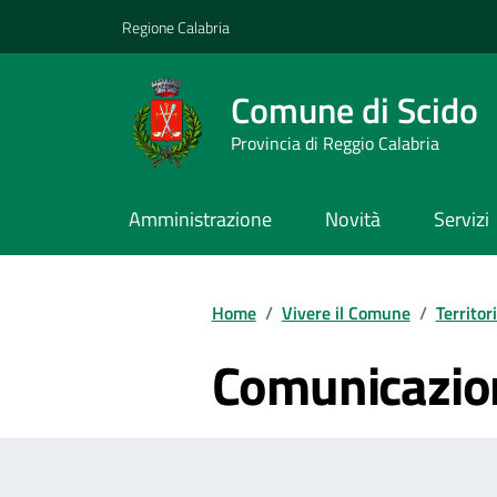
Vai ai contenuti
Vai al footer
Regione Calabria
Comune di Scido
Provincia di Reggio Calabria
Amministrazione
Novità
Servizi
Home
/
Vivere il Comune
/
Territor
Comunicazion