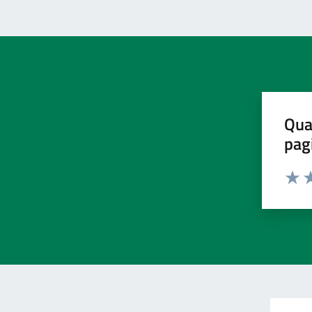
Qua
pag
Valut
Va