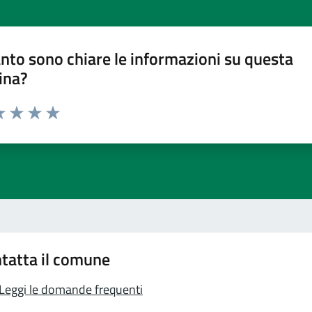
nto sono chiare le informazioni su questa
ina?
a 1 stelle su 5
luta 2 stelle su 5
Valuta 3 stelle su 5
Valuta 4 stelle su 5
Valuta 5 stelle su 5
tatta il comune
Leggi le domande frequenti