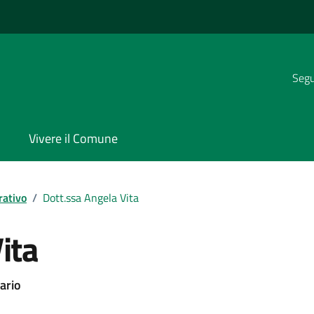
Segui
Vivere il Comune
rativo
/
Dott.ssa Angela Vita
ita
ario