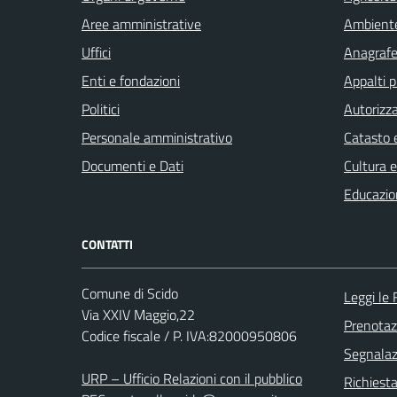
Aree amministrative
Ambient
Uffici
Anagrafe 
Enti e fondazioni
Appalti p
Politici
Autorizza
Personale amministrativo
Catasto e
Documenti e Dati
Cultura 
Educazio
CONTATTI
Comune di Scido
Leggi le
Via XXIV Maggio,22
Prenota
Codice fiscale / P. IVA:82000950806
Segnalazi
URP – Ufficio Relazioni con il pubblico
Richiest