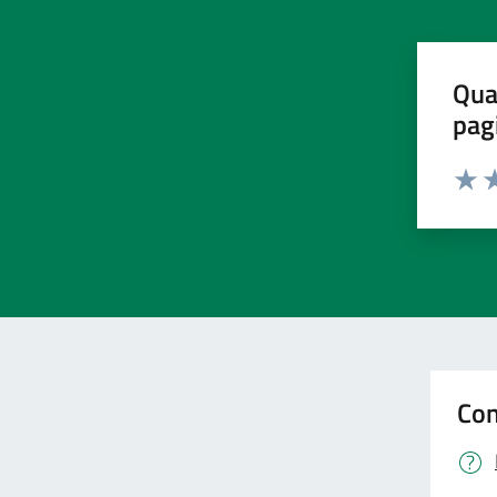
Qua
pag
Valut
Va
Con