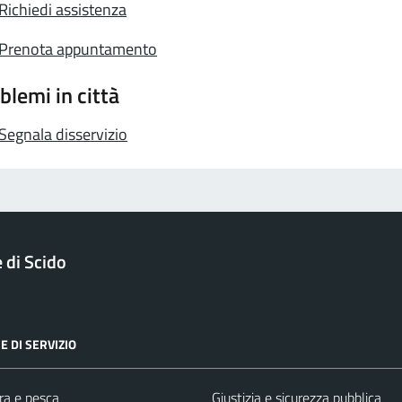
Richiedi assistenza
Prenota appuntamento
blemi in città
Segnala disservizio
di Scido
E DI SERVIZIO
ra e pesca
Giustizia e sicurezza pubblica