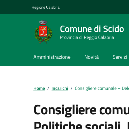
Vai ai contenuti
Vai al footer
Regione Calabria
Comune di Scido
Provincia di Reggio Calabria
Amministrazione
Novità
Servizi
Home
/
Incarichi
/
Consigliere comunale – Deleg
Consigliere comu
Politiche sociali,