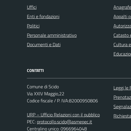
Uffici
Anagrafe 
Enti e fondazioni
Appalti p
Politici
Autorizza
Personale amministrativo
Catasto e
Documenti e Dati
Cultura 
Educazio
CONTATTI
Comune di Scido
Leggi le
Via XXIV Maggio,22
Prenota
Codice fiscale / P. IVA:82000950806
Segnalazi
URP – Ufficio Relazioni con il pubblico
Richiest
PEC:
protocollo.scido@asmepec.it
Centralino unico: 0966964048