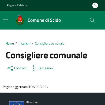
Vai ai contenuti
Vai al footer
Regione Calabria
Comune di Scido
Home
/
Incarichi
/
Consigliere comunale
Consigliere comunale
Condividi
Vedi azioni
Pagina aggiornata il 06/09/2024