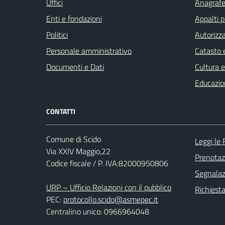
Uffici
Anagrafe 
Enti e fondazioni
Appalti p
Politici
Autorizza
Personale amministrativo
Catasto e
Documenti e Dati
Cultura 
Educazio
CONTATTI
Comune di Scido
Leggi le
Via XXIV Maggio,22
Prenota
Codice fiscale / P. IVA:82000950806
Segnalazi
URP – Ufficio Relazioni con il pubblico
Richiest
PEC:
protocollo.scido@asmepec.it
Centralino unico: 0966964048