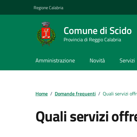
Vai ai contenuti
Vai al footer
Regione Calabria
Comune di Scido
Provincia di Reggio Calabria
Amministrazione
Novità
Servizi
Home
/
Domande frequenti
/
Quali servizi of
Quali servizi off