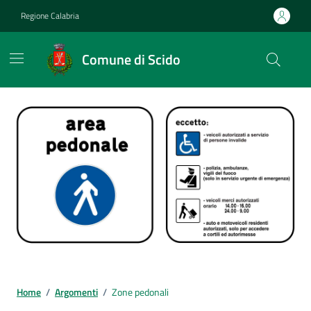
Vai ai contenuti
Vai al footer
Regione Calabria
Comune di Scido
Home
/
Argomenti
/
Zone pedonali